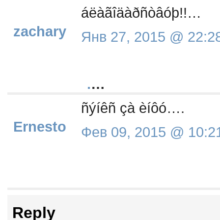
áëàãîäàðñòâóþ!!…
zachary
Янв 27, 2015 @ 22:2
.
…
ñýíêñ çà èíôó….
Ernesto
Фев 09, 2015 @ 10:2
Reply