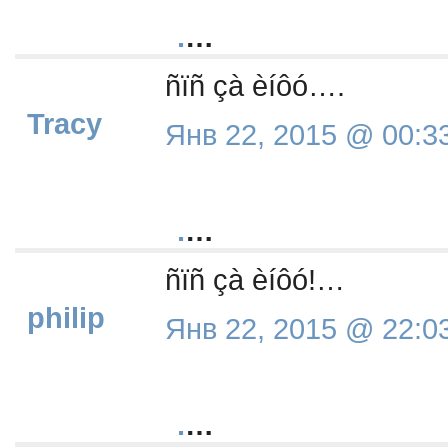
.
…
ñïñ çà èíôó….
Tracy
Янв 22, 2015 @ 00:3
.
…
ñïñ çà èíôó!…
philip
Янв 22, 2015 @ 22:0
.
…