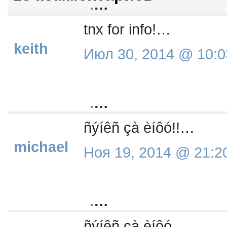
.
…
tnx for info!…
keith
Июл 30, 2014 @ 10:0
.
…
ñýíêñ çà èíôó!!…
michael
Ноя 19, 2014 @ 21:2
.
…
ñýíêñ çà èíôó….