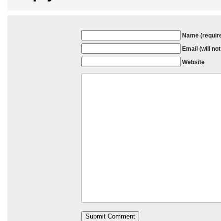
Name (requir
Email (will no
Website