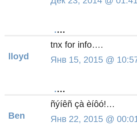
Дек 23, 2014 @ 01:4
.
…
tnx for info….
lloyd
Янв 15, 2015 @ 10:5
.
…
ñýíêñ çà èíôó!…
Ben
Янв 22, 2015 @ 00:0