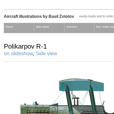
Aircraft illustrations by Basil Zolotov
ready-made and to order
Home
Side views
Artworks
Buy ready-ma
Polikarpov R-1
on slideshow
,
Side view