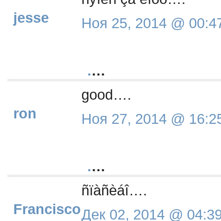
jesse
Ноя 25, 2014 @ 00:4
.
…
good….
ron
Ноя 27, 2014 @ 16:2
.
…
ñïàñèáî….
Francisco
Дек 02, 2014 @ 04:3