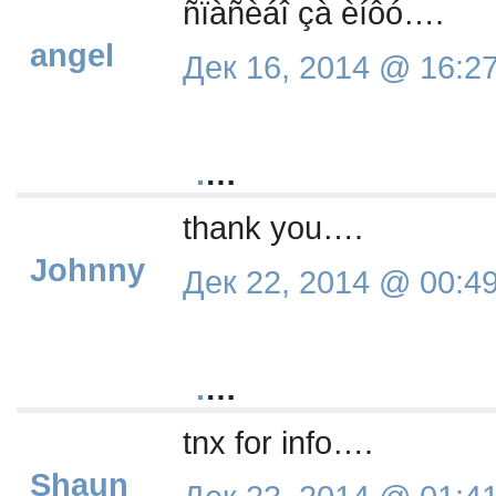
ñïàñèáî çà èíôó….
angel
Дек 16, 2014 @ 16:2
.
…
thank you….
Johnny
Дек 22, 2014 @ 00:4
.
…
tnx for info….
Shaun